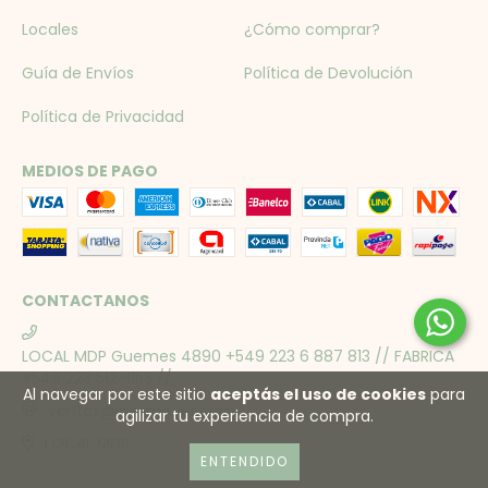
Locales
¿Cómo comprar?
Guía de Envíos
Política de Devolución
Política de Privacidad
MEDIOS DE PAGO
CONTACTANOS
LOCAL MDP Guemes 4890 +549 223 6 887 813 // FABRICA
+549 223 512-1153 //
Al navegar por este sitio
aceptás el uso de cookies
para
ventas@inesmeyer.com
agilizar tu experiencia de compra.
LOCAL MDP
ENTENDIDO