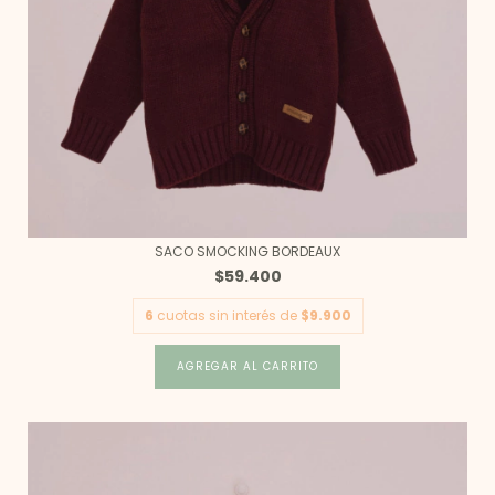
SACO SMOCKING BORDEAUX
$59.400
6
cuotas sin interés de
$9.900
AGREGAR AL CARRITO