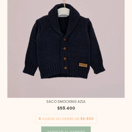
SACO SMOCKING AZUL
$59.400
6
cuotas sin interés de
$9.900