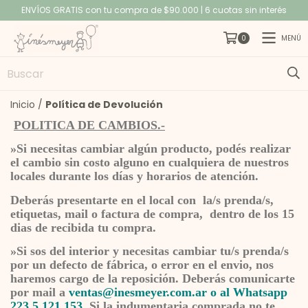
ENVÍOS GRATIS con tu compra de $90.000 | 6 cuotas sin interés
MENÚ
0
Inicio
/
Política de Devolución
POLITICA DE CAMBIOS.-
»Si necesitas cambiar algún producto, podés realizar
el cambio sin costo alguno en cualquiera de nuestros
locales durante los días y horarios de atención.
Deberás presentarte en el local con la/s prenda/s,
etiquetas, mail o factura de compra, dentro de los 15
dias de recibida tu compra.
»Si sos del interior y necesitas cambiar tu/s prenda/s
por un defecto de fábrica, o error en el envio, nos
haremos cargo de la reposición. Deberás comunicarte
por mail a
ventas@inesmeyer.com.ar
o al Whatsapp
223 5 121 153
. Si la indumentaria comprada no te