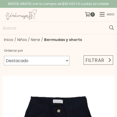
ENVÍOS GRATIS con tu compra de $90.000 | 6 cuotas sin interés
MENÚ
0
Inicio
/
Niños
/
Nene
/
Bermudas y shorts
Ordenar por
FILTRAR