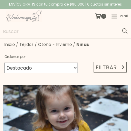
ENVÍOS GRATIS con tu compra de $90.000 | 6 cuotas sin interés
MENÚ
0
Inicio
/
Tejidos
/
Otoño - Invierno
/
Niñas
Ordenar por
FILTRAR