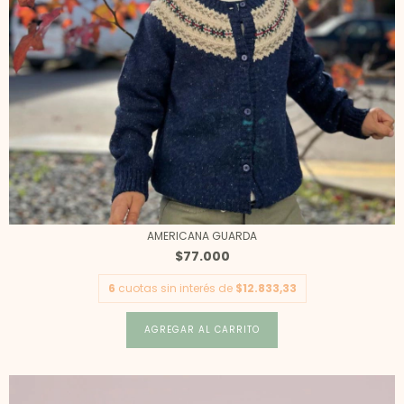
AMERICANA GUARDA
$77.000
6
cuotas sin interés de
$12.833,33
AGREGAR AL CARRITO