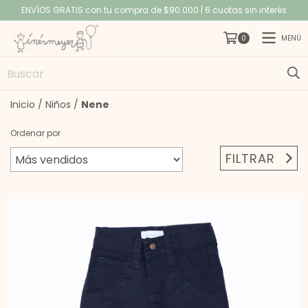
ENVÍOS GRATIS con tu compra de $90.000 | 6 cuotas sin interés
MENÚ
0
Inicio
/
Niños
/
Nene
Ordenar por
FILTRAR