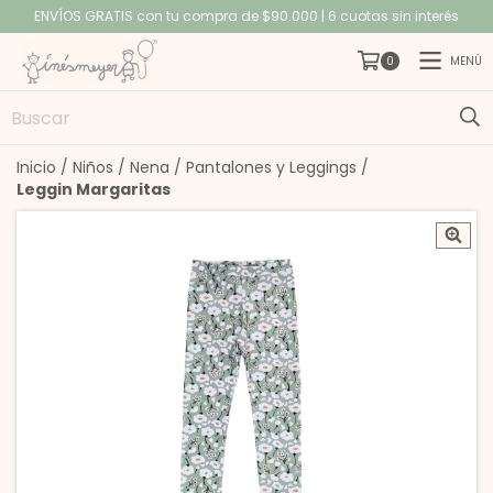
ENVÍOS GRATIS con tu compra de $90.000 | 6 cuotas sin interés
MENÚ
0
Inicio
/
Niños
/
Nena
/
Pantalones y Leggings
/
Leggin Margaritas