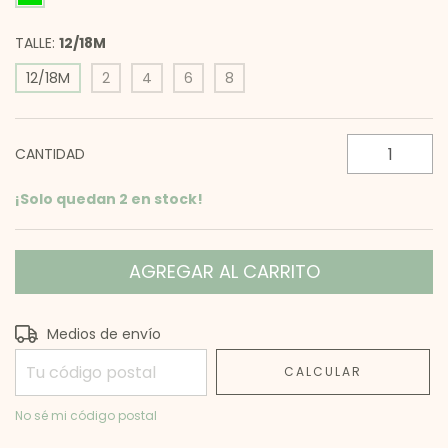
TALLE:
12/18M
12/18M
2
4
6
8
CANTIDAD
¡Solo quedan
2
en stock!
Entregas para el CP:
CAMBIAR CP
Medios de envío
CALCULAR
No sé mi código postal