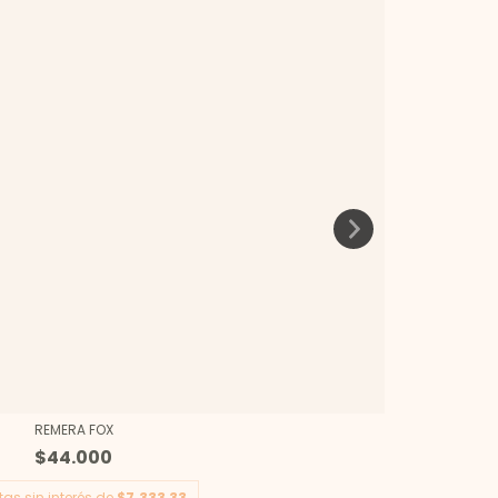
REMERA FOX
$44.000
as sin interés de
$7.333,33