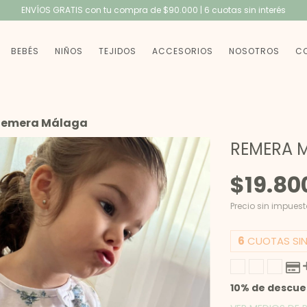
ENVÍOS GRATIS con tu compra de $90.000 | 6 cuotas sin interés
BEBÉS
NIÑOS
TEJIDOS
ACCESORIOS
NOSOTROS
C
Remera Málaga
REMERA 
$19.80
Precio sin impues
6
CUOTAS SIN
10% de descu