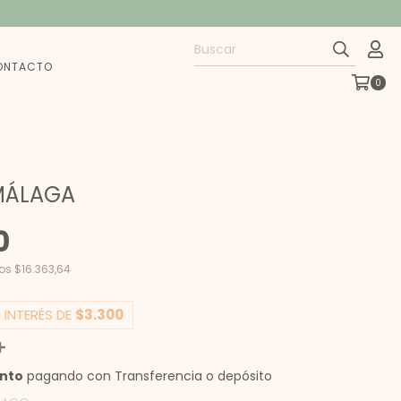
ONTACTO
0
MÁLAGA
0
tos
$16.363,64
 INTERÉS DE
$3.300
ento
pagando con Transferencia o depósito