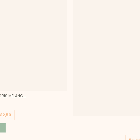
IS MELANG...
312,50
6
cuot