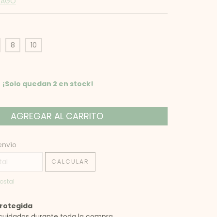
 PAGO
8
10
¡Solo quedan
2
en stock!
 CP:
CAMBIAR CP
envío
CALCULAR
ostal
rotegida
cuidados durante toda la compra.