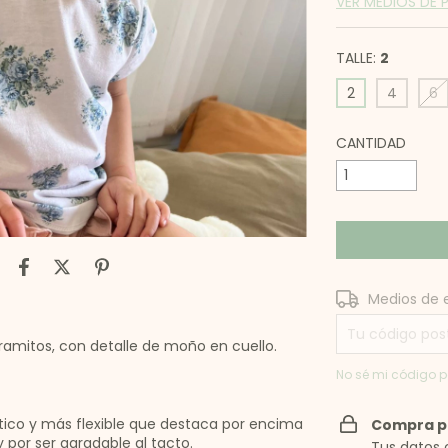
VER MEDIOS DE
TALLE:
2
2
4
6
CANTIDAD
Entregas para el
Medios de 
amitos, con detalle de moño en cuello.
No sé mi código p
stico y más flexible que destaca por encima
Compra p
 por ser agradable al tacto.
Tus datos 