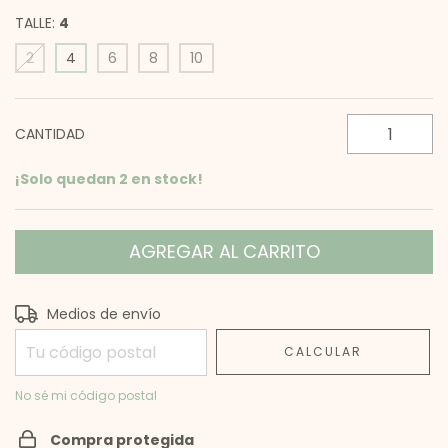
TALLE:
4
2
4
6
8
10
CANTIDAD
¡Solo quedan
2
en stock!
Entregas para el CP:
CAMBIAR CP
Medios de envío
CALCULAR
No sé mi código postal
Compra protegida