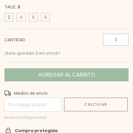
TALLE:
2
2
4
6
8
CANTIDAD
¡Solo quedan
2
en stock!
Entregas para el CP:
CAMBIAR CP
Medios de envío
CALCULAR
No sé mi código postal
Compra protegida