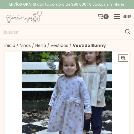
ENVÍOS GRATIS con tu compra de $90.000 | 6 cuotas sin interés
MENÚ
0
Inicio
/
Niños
/
Nena
/
Vestidos
/
Vestido Bunny