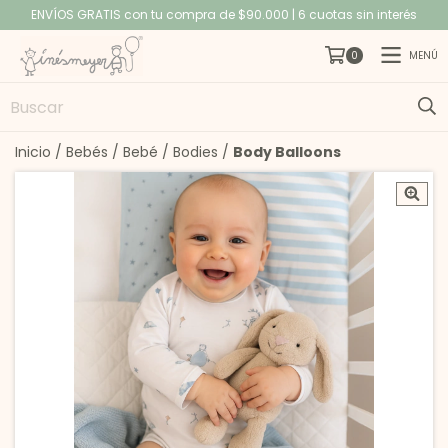
ENVÍOS GRATIS con tu compra de $90.000 | 6 cuotas sin interés
MENÚ
0
Inicio
/
Bebés
/
Bebé
/
Bodies
/
Body Balloons