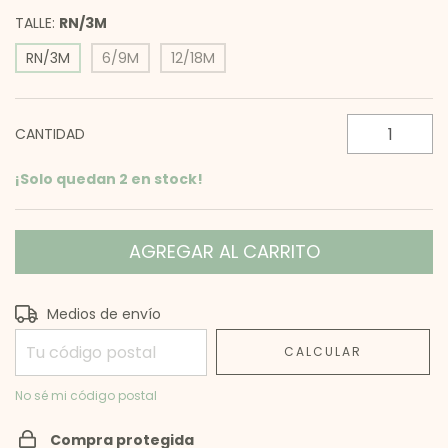
TALLE:
RN/3M
RN/3M
6/9M
12/18M
CANTIDAD
¡Solo quedan
2
en stock!
Entregas para el CP:
CAMBIAR CP
Medios de envío
CALCULAR
No sé mi código postal
Compra protegida