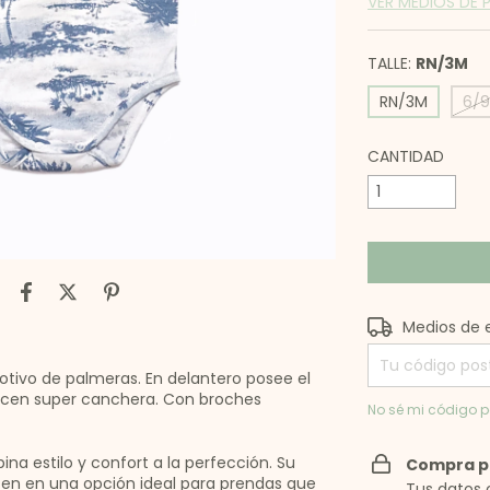
VER MEDIOS DE
TALLE:
RN/3M
RN/3M
6/
CANTIDAD
Entregas para el
Medios de 
ivo de palmeras. En delantero posee el
acen super canchera. Con broches
No sé mi código p
ina estilo y confort a la perfección. Su
Compra p
erten en una opción ideal para prendas que
Tus datos 