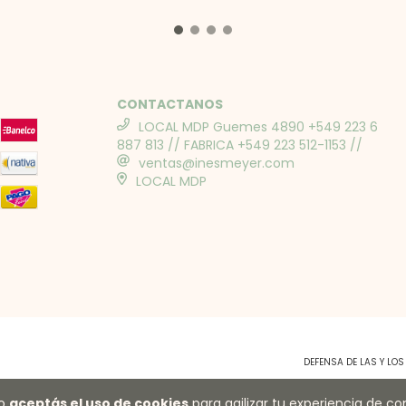
CONTACTANOS
LOCAL MDP Guemes 4890 +549 223 6
887 813 // FABRICA +549 223 512-1153 //
ventas@inesmeyer.com
LOCAL MDP
DEFENSA DE LAS Y LO
io
aceptás el uso de cookies
para agilizar tu experiencia de c