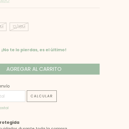
 PAGO
9M
12/18M
¡No te lo pierdas, es el último!
 CP:
CAMBIAR CP
envío
CALCULAR
ostal
rotegida
cuidados durante toda la compra.