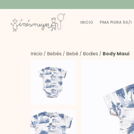
INICIO
PIMA PIURA 50/1
Inicio
Bebés
Bebé
Bodies
Body Maui
/
/
/
/