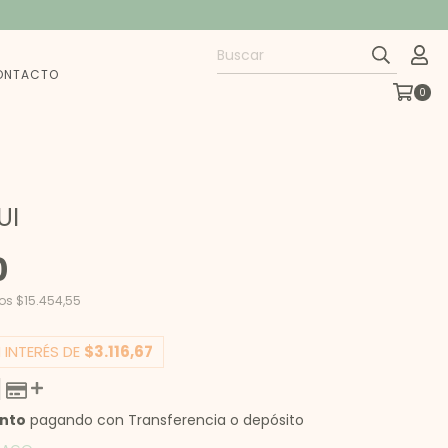
ONTACTO
0
UI
0
tos
$15.454,55
 INTERÉS DE
$3.116,67
ento
pagando con Transferencia o depósito