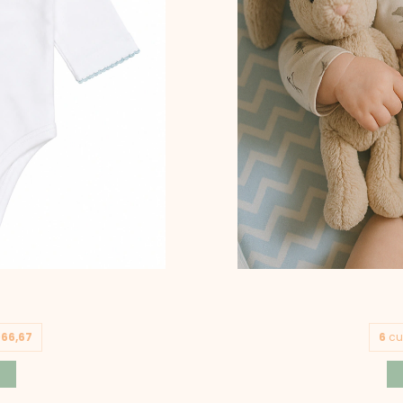
966,67
6
cu